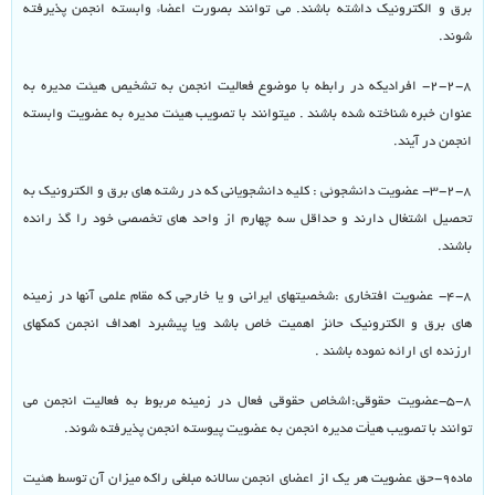
برق و الکترونیک داشته باشند. می توانند بصورت اعضاء وابسته انجمن پذیرفته
شوند.
۲-۲-۸- افرادیکه در رابطه با موضوع فعالیت انجمن به تشخیص هیئت مدیره به
عنوان خبره شناخته شده باشند . میتوانند با تصویب هیئت مدیره به عضویت وابسته
انجمن در آیند.
۳-۲-۸- عضویت دانشجوئی : کلیه دانشجویانی که در رشته های برق و الکترونیک به
تحصیل اشتغال دارند و حداقل سه چهارم از واحد های تخصصی خود را گذ رانده
باشند.
۴-۸- عضویت افتخاری :شخصیتهای ایرانی و یا خارجی که مقام علمی آنها در زمینه
های برق و الکترونیک حائز اهمیت خاص باشد ویا پیشبرد اهداف انجمن کمکهای
ارزنده ای ارائه نموده باشند .
۵-۸-عضویت حقوقی:اشخاص حقوقی فعال در زمینه مربوط به فعالیت انجمن می
توانند با تصویب هیأت مدیره انجمن به عضویت پیوسته انجمن پذیرفته شوند.
ماده۹-حق عضویت هر یک از اعضای انجمن سالانه مبلغی راکه میزان آن توسط هئیت