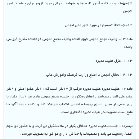
۵-۱۲-تصویب کلیه آئین نامه ها و ضوابط اجرائی مورد لزوم برای پیشبرد امور
انجمن
۶-۱۲-اتخاذ تصمیم در مورد امور مالی انجمن
ماده ۱۳- وظایف مجمع عمومی فوق العاده وظایف مجمع عمومی فوقالعاده بشرح ذیل می
باشد:
۱-۱۳-عزل هئیت مدیره
۲-۱۳-انحلال انجمن با اطلاع وزارت فرهنگ وآموزش عالی
ماده۱۴-هئیت مدیره هئیت مدیره مرکب از ۱۳نفر است که ۱۱نفر عضو اصلی و ۲نفر
عضو علی البدل میباشند . اعضای مذکور در جلسه مجمع عمومی عادی هر ۲سال یکبار با
رای مخفی از میان اعضای پیوسته انجمن انتخاب خواهند شد و انتخاب مجددآنها بلا
مانع است.عضویت در هیات مدیره افتخاری است .
تبصره۱- جلسات هئیت مدیره حداقل یکبار در ماه تشکیل می گردد و با حضور دو سوم
اعضاء رسمیت می یابد و تصمیمات با حداقل ۶ رای موافق به تصویب میرسد .