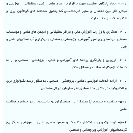
۱-۶- ایجاد پایگاهی مناسب جهت برقراری ارتباط علمی ، فنی ، تحقیقاتی ، آموزشی و
تبادل نظر بین محققان و سایر کارشناسانی که بنحوی باشاخه های گوناگون برق و
الکترونیک سر و کار دارند.
۲-۶- همکاری با وزارت آموزش عالی و مراکز تحقیقاتی و انجمن های علمی و مؤسسات
صنعتی ، برنامه ریزی امور آموزشی ، پژوهشی و صنعتی و برگزاری گردهمائیهای علمی و
فنی
۳-۶- ارزیابی و بازنگری برنامه های آموزشی و علمی . پژوهشی . صنعتی و ارائه
خدمات لازم کارشناسانه در مسائل مذکور .
۴-۶- ارائه خدمات آموزشی . علمی . پژوهشی . صنعتی . به منظور رشد تکنولوژی برق
و الکترونیک در کشور به اعضاء ویا هر سازمان ایرانی متقاضی
۵-۶- ترغیب و تشویق پژوهشگران . صنعتگران .و دانشجویان در پیشبرد فعالیت
علمی
۶-۶- تهیه وتدوین و انتشار نشریات و مجموعه های علمی . اموزشی وبرگزاری
گردهمائیهای آموزشی وپژوهشی و صنعتی .