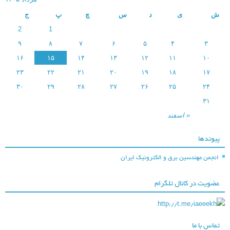
شرکت فولاد
ش
ی
د
س
چ
پ
ج
خوزستان
2
1
۹
۸
۷
۶
۵
۴
۳
۱۶
۱۵
۱۴
۱۳
۱۲
۱۱
۱۰
۲۳
۲۲
۲۱
۲۰
۱۹
۱۸
۱۷
۳۰
۲۹
۲۸
۲۷
۲۶
۲۵
۲۴
۳۱
« اسفند
شرکت مخابرات
خوزستان
پیوندها
انجمن مهندسین برق و الکترونیک ایران
عضویت در کانال تلگرام
http://t.me/iaeeekh
شرکت ملی مناطق
نفتخیز جنوب
تماس با ما