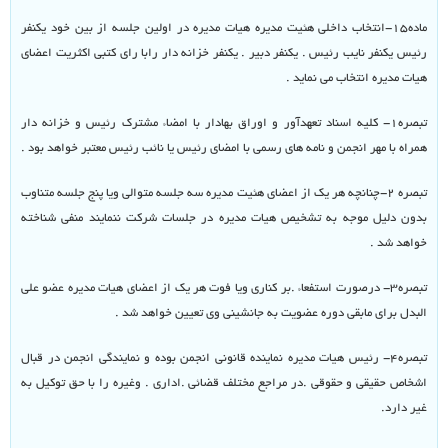
ماده۱۵-انتخاب داخلی هئیت مدیره هیات مدیره در اولین جلسه از بین خود یکنفر
رئیس یکنفر نایب رئیس . یکنفر دبیر . یکنفر خزانه دار رابا رای کتبی اکثریت اعضای
هیات مدیره انتخاب می نماید .
تبصره۱- کلیه اسناد تعهدآور و اوراق بهادار با امضاء مشترک رئیس و خزانه دار
همراه با مهر انجمن و نامه های رسمی با امضای رئیس یا نائب رئیس معتبر خواهد بود .
تبصره ۲-چنانچه هر یک از اعضای هئیت مدیره سه جلسه متوالی ویا پنج جلسه متناوب
بدون دلیل موجه به تشخیص هیات مدیره در جلسات شرکت ننمایند منفی شناخته
خواهد شد .
تبصره۳- درصورت استفعاء .بر کناری ویا فوت هر یک از اعضای هیات مدیره عضو علی
البدل برای مابقی دوره عضویت به جانشینی وی تعیین خواهد شد .
تبصره۴- رئیس هیات مدیره نماینده قانونی انجمن بوده و نمایندگی انجمن در قبال
اشخاص حقیقی و حقوقی .در مراجع مختلف قضائی .اداری . وغیره را با حق توکیل به
غیر دارد.