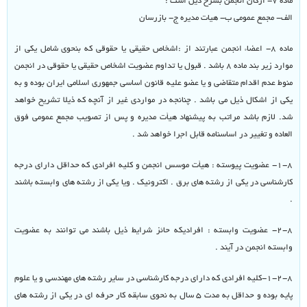
ماده ۷- ارکان انجمن بشرح ذیل است :
الف- مجمع عمومی ب- هیات مدیره ج- بازرسان
ماده ۸- اعضاء انجمن عبارتند از :اشخاص حقیقی یا حقوقی که بنحوی شامل یکی از
موارد زیر بند ماده ۸ باشد . قبول یا تداوم عضویت اشخاص حقیقی یا حقوقی در انجمن
منوط عدم اقدام متقاضی و یا عضو علیه قانون اساسی جمهوری اسلامی ایران بوده و به
یکی از اشکال ذیل می باشد . چنانجه در مواردی غیر از آنچه که ذیلا تشریح خواهد
شد. لازم باشد مراتب به پیشنهاد هیأت مدیره و پس از تصویب مجمع عمومی فوق
العاده و تغییر در اساسنامه قابل اجرا خواهد شد .
۱-۸- عضویت پیوسته : هیأت موسس انجمن و کلیه افرادی که حداقل دارای درجه
کارشناسی در یکی از رشته های برق . اکترونیک . ویا یکی از رشته های وابسته باشند
.
۲-۸- عضویت وابسته : افرادیکه حائز شرایط ذیل باشند می توانند به عضویت
وابسته انجمن در آیند .
۱-۲-۸-کلیه افرادی که دارای درجه کارشناسی در سایر رشته های مهندسی و یا علوم
پایه بوده و حداقل به مدت ۵ سال به نحوی سابقه کار حرفه ای در یکی از رشته های