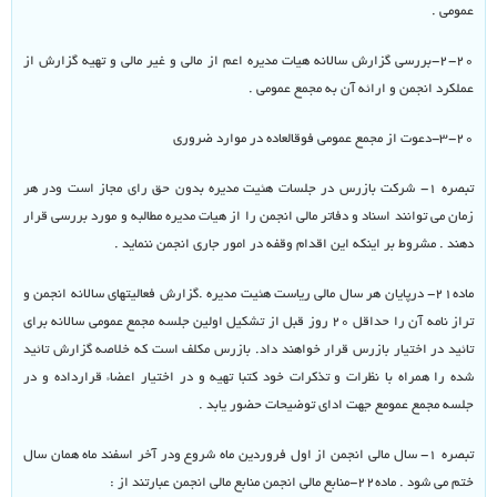
عمومی .
۲-۲۰-بررسی گزارش سالانه هیات مدیره اعم از مالی و غیر مالی و تهیه گزارش از
عملکرد انجمن و ارائه آن به مجمع عمومی .
۳-۲۰-دعوت از مجمع عمومی فوقالعاده در موارد ضروری
تبصره ۱- شرکت بازرس در جلسات هئیت مدیره بدون حق رای مجاز است ودر هر
زمان می توانند اسناد و دفاتر مالی انجمن را از هیات مدیره مطالبه و مورد بررسی قرار
دهند . مشروط بر اینکه این اقدام وقفه در امور جاری انجمن ننماید .
ماده۲۱- درپایان هر سال مالی ریاست هئیت مدیره .گزارش فعالیتهای سالانه انجمن و
تراز نامه آن را حداقل ۲۰ روز قبل از تشکیل اولین جلسه مجمع عمومی سالانه برای
تائید در اختیار بازرس قرار خواهند داد. بازرس مکلف است که خلاصه گزارش تائید
شده را همراه با نظرات و تذکرات خود کتبا تهیه و در اختیار اعضاء قرارداده و در
جلسه مجمع عمومع جهت ادای توضیحات حضور یابد .
تبصره ۱- سال مالی انجمن از اول فروردین ماه شروع ودر آخر اسفند ماه همان سال
ختم می شود . ماده۲۲-منابع مالی انجمن منابع مالی انجمن عبارتند از :