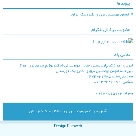
پیوندها
انجمن مهندسین برق و الکترونیک ایران
عضویت در کانال تلگرام
شرکت ملی مناطق
http://t.me/iaeeekh
نفتخیز جنوب
تماس با ما
درس: اهواز،کیانپارس،نبش خیابان دوم شرقی،شرکت توزیع نیروی برق اهواز
بیرخانه انجمن مهندسین برق و الکترونیک خوزستان
ندوق پستی: ۶۱۳۶۵-۱۳۷۳
لفکس: ۰۶۱۳۳۳۸۴۲۹۲
راه: ۰۹۱۶۹۸۱۵۱۲۳
شركت توزيع نيروي
© 2026
انجمن مهندسین برق و الکترونیک خوزستان
برق اهواز
Design Farsweb