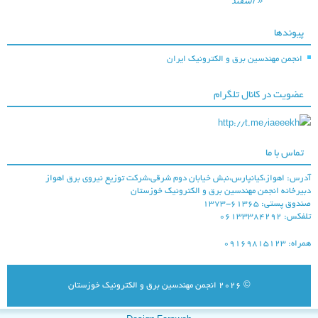
« اسفند
شرکت مخابرات
خوزستان
پیوندها
انجمن مهندسین برق و الکترونیک ایران
عضویت در کانال تلگرام
http://t.me/iaeeekh
شرکت ملی مناطق
تماس با ما
نفتخیز جنوب
درس: اهواز،کیانپارس،نبش خیابان دوم شرقی،شرکت توزیع نیروی برق اهواز
بیرخانه انجمن مهندسین برق و الکترونیک خوزستان
ندوق پستی: ۶۱۳۶۵-۱۳۷۳
لفکس: ۰۶۱۳۳۳۸۴۲۹۲
راه: ۰۹۱۶۹۸۱۵۱۲۳
© 2026
انجمن مهندسین برق و الکترونیک خوزستان
شركت توزيع نيروي
برق اهواز