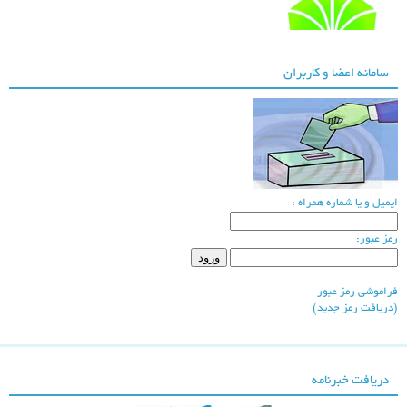
دانشگاه شهید چمران
سامانه اعضا و کاربران
اهواز
یمیل و یا شماره همراه :
شرکت برق منطقه ای
مز عبور:
خوزستان
راموشی رمز عبور
دریافت رمز جدید)
دریافت خبرنامه