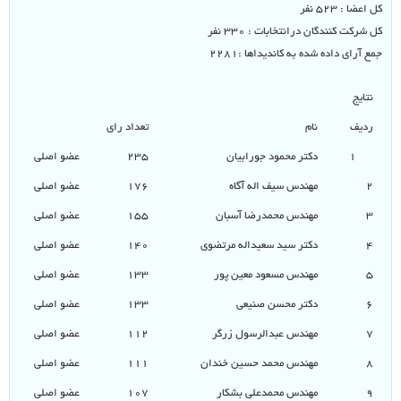
کل اعضا : ۵۲۳ نفر
کل شرکت کنندگان درانتخابات : ۳۳۰ نفر
جمع آرای داده شده به کاندیداها :۲۲۸۱
نتایج
ردیف
نام
تعداد رای
۱
دکتر محمود جورابیان
۲۳۵
عضو اصلی
۲
مهندس سیف اله آگاه
۱۷۶
عضو اصلی
۳
مهندس محمدرضا آسبان
۱۵۵
عضو اصلی
۴
دکتر سید سعیداله مرتضوی
۱۴۰
عضو اصلی
۵
مهندس مسعود معین پور
۱۳۳
عضو اصلی
۶
دکتر محسن صنیعی
۱۳۳
عضو اصلی
۷
مهندس عبدالرسول زرگر
۱۱۲
عضو اصلی
۸
مهندس محمد حسین خندان
۱۱۱
عضو اصلی
۹
مهندس محمدعلی بشکار
۱۰۷
عضو اصلی